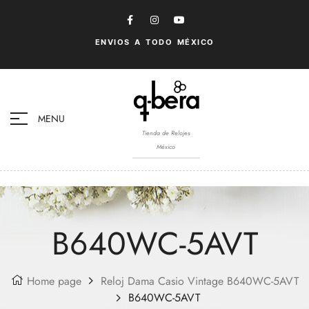
ENVIOS A TODO MÉXICO
MENU
Tienda de Relojes
México
B640WC-5AVT
Home page
Reloj Dama Casio Vintage B640WC-5AVT
B640WC-5AVT