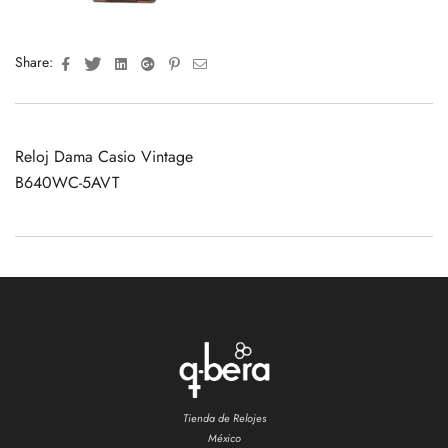
Facebook
Twitter
Linkedin
Google+
Pinterest
Email
Share:
Reloj Dama Casio Vintage
B640WC-5AVT
Tienda de Relojes
México