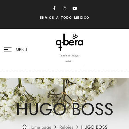
ENVIOS A TODO MÉXICO
MENU
Tienda de Relojes
México
HUGO BOSS
Home page
Relojes
HUGO BOSS