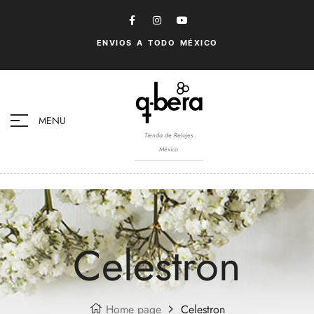
ENVIOS A TODO MÉXICO
MENU
Tienda de Relojes
México
Celestron
Home page
Celestron