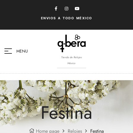
ENVIOS A TODO MÉXICO
MENU
Tienda de Relojes
México
Festina
Home page
Relojes
Festina