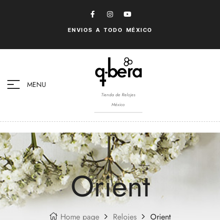
ENVIOS A TODO MÉXICO
MENU
Tienda de Relojes
México
Orient
Home page
Relojes
Orient