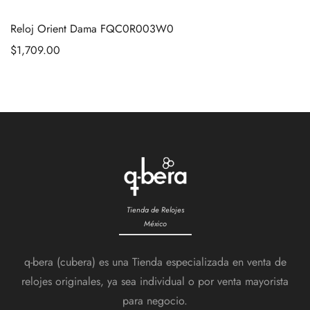
Reloj Orient Dama FQC0R003W0
$
1,709.00
Tienda de Relojes
México
q-bera (cubera) es una Tienda especializada en venta de
relojes originales, ya sea individual o por venta mayorista
para negocio.