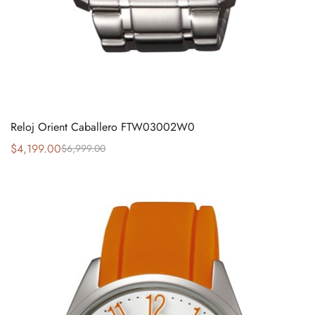
Reloj Orient Caballero FTW03002W0
$
4,199.00
$
6,999.00