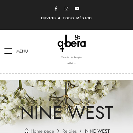
ENVIOS A TODO MÉXICO
MENU
Tienda de Relojes
México
NINE WEST
Home page
Relojes
NINE WEST