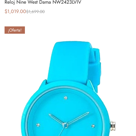
Reloj Nine West Dama NW2423LVIV
$
1,019.00
$
1,699.00
¡Oferta!