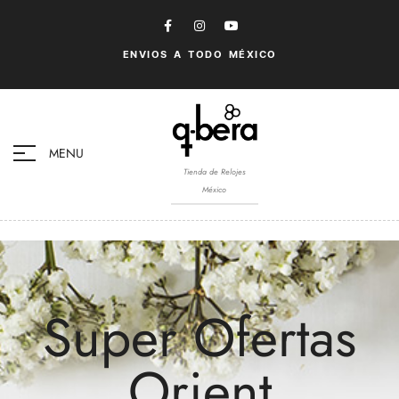
ENVIOS A TODO MÉXICO
MENU
Tienda de Relojes
México
Super Ofertas
Orient