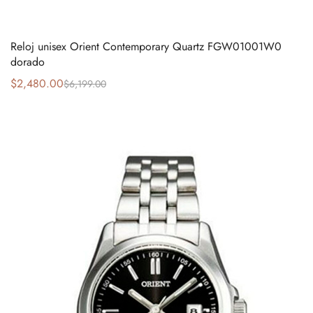
Reloj unisex Orient Contemporary Quartz FGW01001W0
dorado
$
2,480.00
$
6,199.00