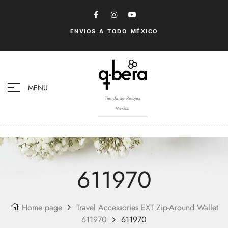
ENVIOS A TODO MÉXICO
MENU
Tienda de Relojes
México
611970
Home page
Travel Accessories EXT Zip-Around Wallet
611970
611970