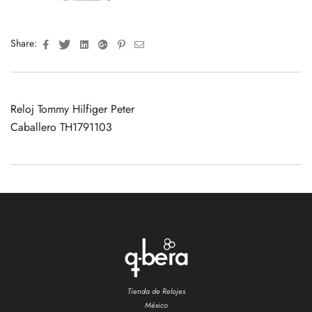
Facebook
Twitter
Linkedin
Google+
Pinterest
Email
Share:
Reloj Tommy Hilfiger Peter
Caballero TH1791103
Tienda de Relojes
México