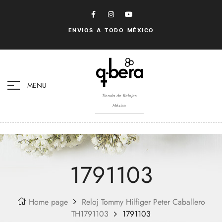
ENVIOS A TODO MÉXICO
MENU
Tienda de Relojes
México
1791103
Home page
Reloj Tommy Hilfiger Peter Caballero
TH1791103
1791103