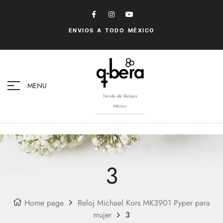
ENVIOS A TODO MÉXICO
MENU
Tienda de Relojes
México
3
Home page
Reloj Michael Kors MK3901 Pyper para
mujer
3