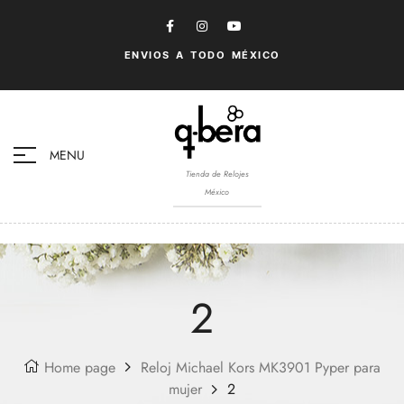
ENVIOS A TODO MÉXICO
MENU
Tienda de Relojes
México
2
Home page
Reloj Michael Kors MK3901 Pyper para
mujer
2