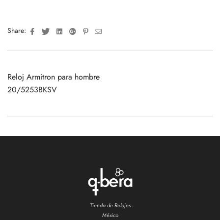
Facebook
Twitter
Linkedin
Google+
Pinterest
Email
Share:
Reloj Armitron para hombre
20/5253BKSV
Tienda de Relojes
México