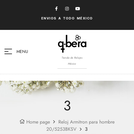
ENVIOS A TODO MÉXICO
MENU
Tienda de Relojes
México
3
Home page
Reloj Armitron para hombre
20/5253BKSV
3