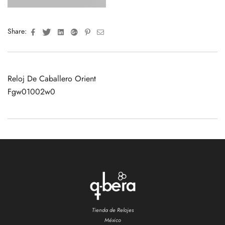
Facebook
Twitter
Linkedin
Google+
Pinterest
Email
Share:
Reloj De Caballero Orient
Fgw01002w0
Tienda de Relojes
México