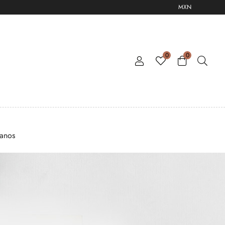
MXN
0
0
tanos