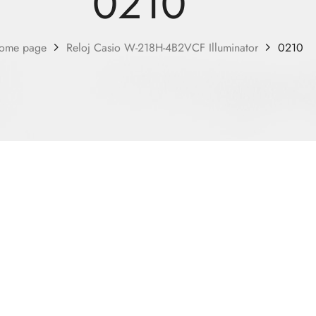
0210
ome page
Reloj Casio W-218H-4B2VCF Illuminator
0210