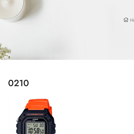
H
0210