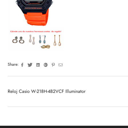
Facebook
Twitter
Linkedin
Google+
Pinterest
Email
Share:
Reloj Casio W-218H-4B2VCF Illuminator