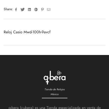
Facebook
Twitter
Linkedin
Google+
Pinterest
Email
Share:
Reloj Casio Mwd-100h-9avcf
Tienda de Relojes
México
q-bera (cubera) es una Tienda especializada en venta de