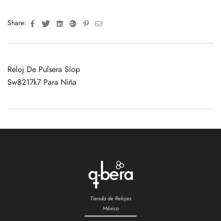
Facebook
Twitter
Linkedin
Google+
Pinterest
Email
Share:
Reloj De Pulsera Slop
Sw8217k7 Para Niña
Tienda de Relojes
México