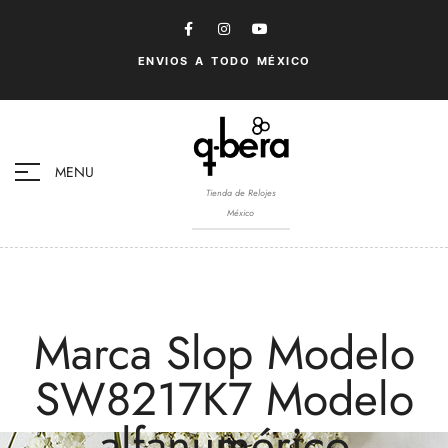
ENVIOS A TODO MÉXICO
MENU
Tienda de Relojes
México
Marca Slop Modelo
SW8217K7 Modelo
alfanumérico