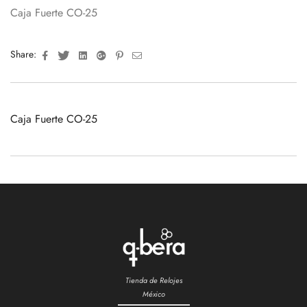
Caja Fuerte CO-25
Facebook
Twitter
Linkedin
Google+
Pinterest
Email
Share:
Caja Fuerte CO-25
Tienda de Relojes
México