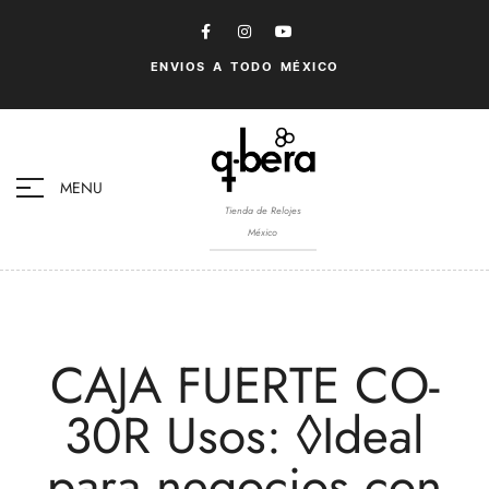
ENVIOS A TODO MÉXICO
MENU
Tienda de Relojes
México
CAJA FUERTE CO-
30R Usos: ◊Ideal
para negocios con