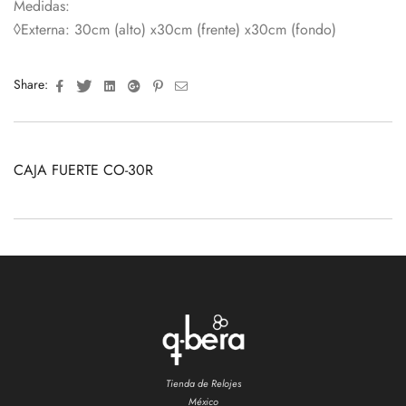
Medidas:
◊Externa: 30cm (alto) x30cm (frente) x30cm (fondo)
Facebook
Twitter
Linkedin
Google+
Pinterest
Email
Share:
CAJA FUERTE CO-30R
Tienda de Relojes
México