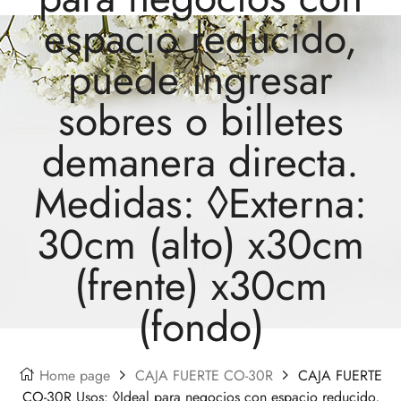
espacio reducido,
puede ingresar
sobres o billetes
demanera directa.
Medidas: ◊Externa:
30cm (alto) x30cm
(frente) x30cm
(fondo)
Home page
CAJA FUERTE CO-30R
CAJA FUERTE
CO-30R Usos: ◊Ideal para negocios con espacio reducido,