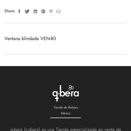
Facebook
Twitter
Linkedin
Google+
Pinterest
Email
Share:
Ventana blindada VEN-80
Tienda de Relojes
México
q-bera (cubera) es una Tienda especializada en venta de