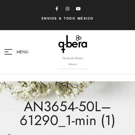
ENVIOS A TODO MÉXICO
MENU
Tienda de Relojes
México
AN3654-50L–
61290_1-min (1)