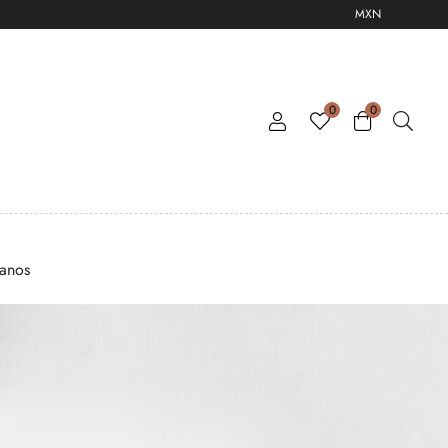
MXN
0
0
tanos