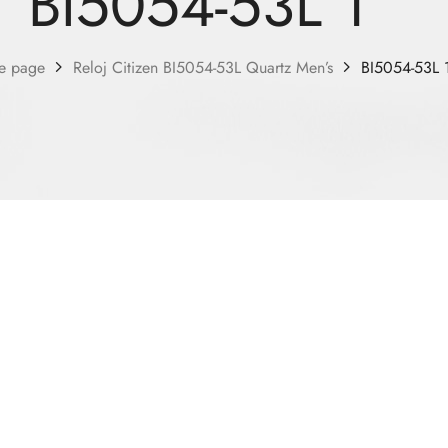
BI5054-53L 1
e page
Reloj Citizen BI5054-53L Quartz Men’s
BI5054-53L 