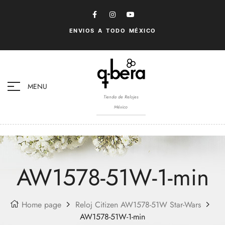
ENVIOS A TODO MÉXICO
MENU
Tienda de Relojes
México
AW1578-51W-1-min
Home page
Reloj Citizen AW1578-51W Star-Wars
AW1578-51W-1-min