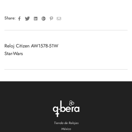
Facebook
Twitter
Linkedin
Google+
Pinterest
Email
Share:
Reloj Citizen AW1578-51W
Star-Wars
Tienda de Relojes
México