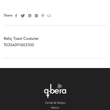
Facebook
Twitter
Linkedin
Google+
Pinterest
Email
Share:
Reloj Tissot Couturier
T0354391603100
Tienda de Relojes
México