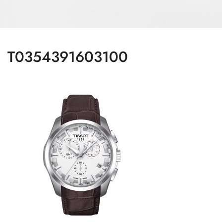
T0354391603100