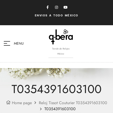
ENVIOS A TODO MÉXICO
MENU
Tienda de Relojes
México
T0354391603100
Home page
Reloj Tissot Couturier T0354391603100
T0354391603100