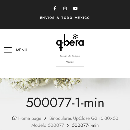
ENVIOS A TODO MÉXICO
MENU
Tienda de Relojes
México
500077-1-min
Home page
Binoculares UpClose G2 10-30×50
Modelo 500077
500077-1-min