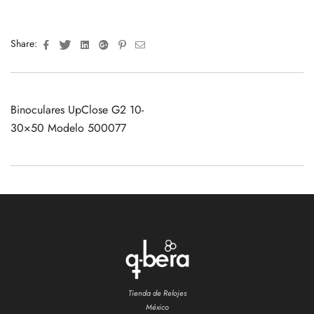
Facebook
Twitter
Linkedin
Google+
Pinterest
Email
Share:
Binoculares UpClose G2 10-
30×50 Modelo 500077
Tienda de Relojes
México