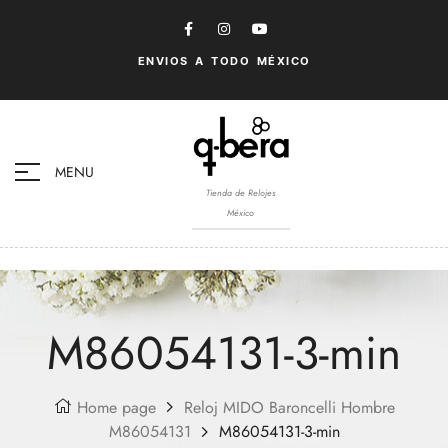
ENVIOS A TODO MÉXICO
MENU
Tienda de Relojes
México
M86054131-3-min
Home page
Reloj MIDO Baroncelli Hombre
M86054131
M86054131-3-min