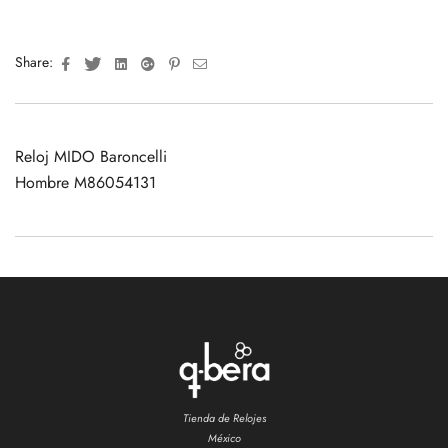
Facebook
Twitter
Linkedin
Google+
Pinterest
Email
Share:
Reloj MIDO Baroncelli
Hombre M86054131
Tienda de Relojes
México