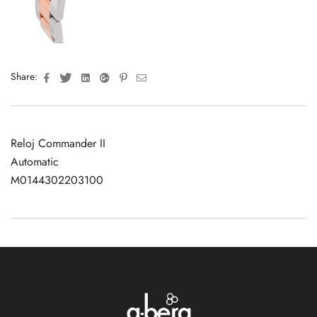
Facebook
Twitter
Linkedin
Google+
Pinterest
Email
Share:
Reloj Commander II
Automatic
M0144302203100