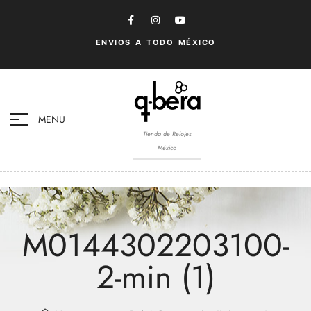
ENVIOS A TODO MÉXICO
MENU
Tienda de Relojes
México
M0144302203100-
2-min (1)