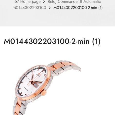
Home page
Reloj Commander II Automatic
M0144302203100
M0144302203100-2-min (1)
M0144302203100-2-min (1)