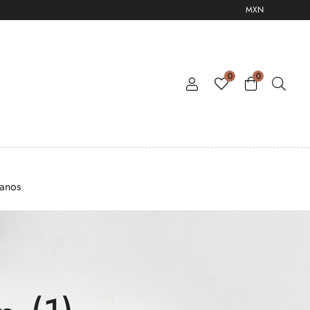
MXN
0
0
tanos