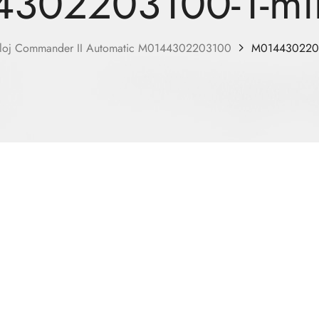
302203100-1-min
loj Commander II Automatic M0144302203100
M01443022031