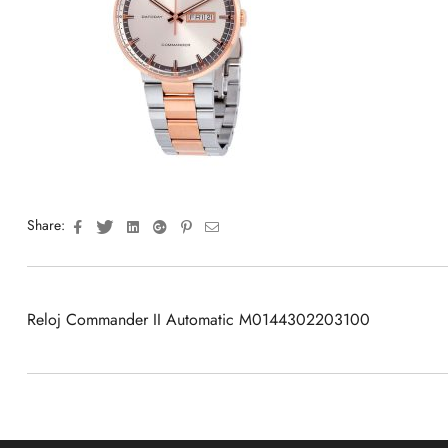
Facebook
Twitter
Linkedin
Google+
Pinterest
Email
Share:
Reloj Commander II Automatic M0144302203100