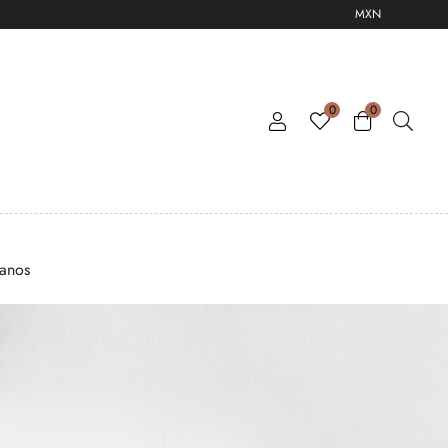
MXN
0
0
tanos