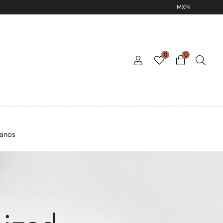
MXN
0
0
tanos