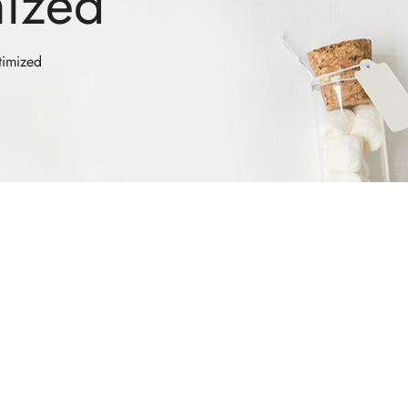
mized
timized