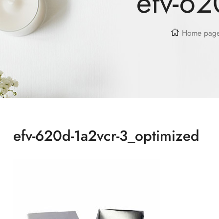
efv-62
Home pag
efv-620d-1a2vcr-3_optimized