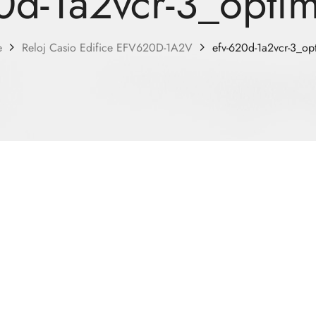
0d-1a2vcr-3_opti
e
Reloj Casio Edifice EFV620D-1A2V
efv-620d-1a2vcr-3_op