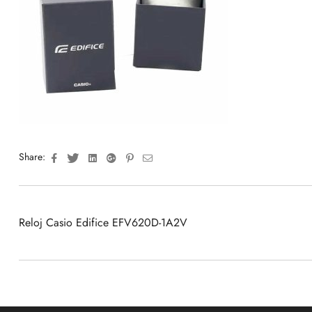
Facebook
Twitter
Linkedin
Google+
Pinterest
Email
Share:
Reloj Casio Edifice EFV620D-1A2V