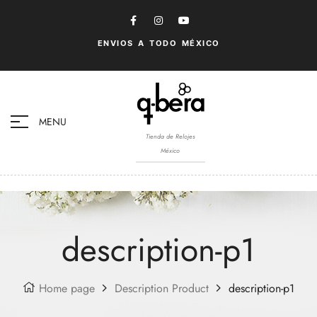
ENVIOS A TODO MÉXICO
MENU
Tienda de Relojes
México
description-p1
Home page
Description Product
description-p1