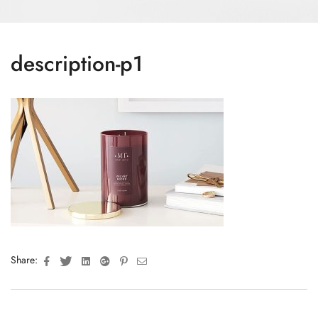
description-p1
Facebook
Twitter
Linkedin
Google+
Pinterest
Email
Share: