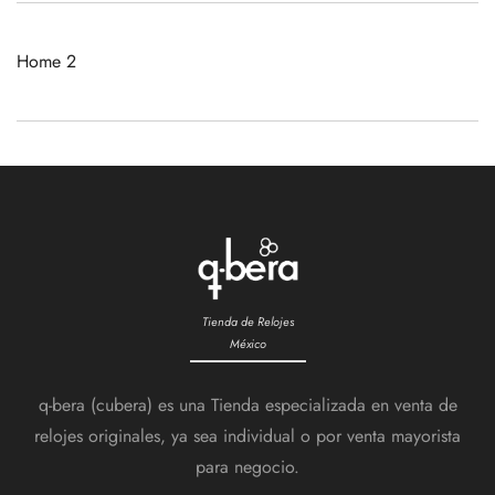
Home 2
Tienda de Relojes
México
q-bera (cubera) es una Tienda especializada en venta de
relojes originales, ya sea individual o por venta mayorista
para negocio.