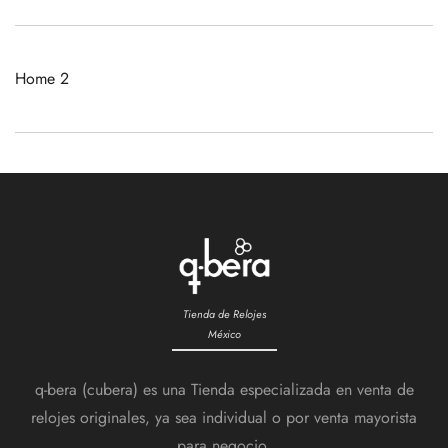
Home 2
Tienda de Relojes
México
q-bera (cubera) es una Tienda especializada en venta de
relojes originales, ya sea individual o por venta mayorista
para negocio.