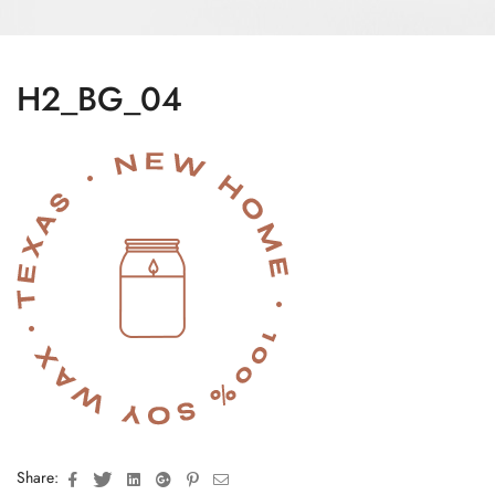
H2_BG_04
Facebook
Twitter
Linkedin
Google+
Pinterest
Email
Share: