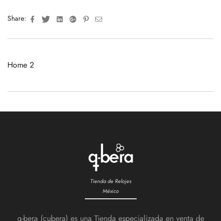
Facebook
Twitter
Linkedin
Google+
Pinterest
Email
Share:
Home 2
Tienda de Relojes
México
q-bera (cubera) es una Tienda especializada en venta de