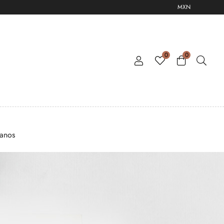
MXN
0
0
tanos