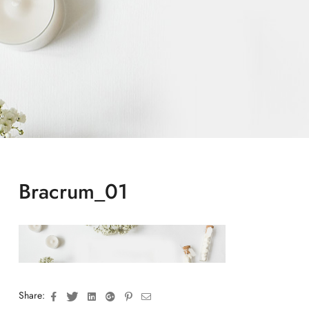
Bracrum_01
Facebook
Twitter
Linkedin
Google+
Pinterest
Email
Share: