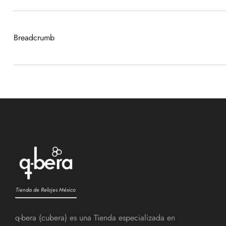
Breadcrumb
Tienda de Relojes México
q-bera (cubera) es una Tienda especializada en