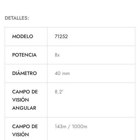
Resistente al agua.
Incluye: funda de transporte y correa.
DETALLES:
MODELO
71252
POTENCIA
8x
DIÁMETRO
40 mm
CAMPO DE
8.2°
VISIÓN
ANGULAR
CAMPO DE
143m / 1000m
VISIÓN