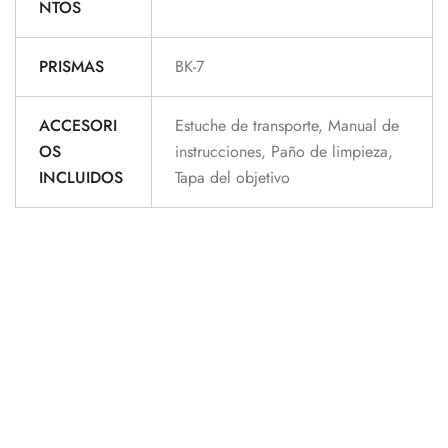
NTOS
PRISMAS
BK-7
ACCESORI
Estuche de transporte, Manual de
OS
instrucciones, Paño de limpieza,
INCLUIDOS
Tapa del objetivo
Cuidado y limpieza Los binoculares no necesitan mantenimiento
rutinario, simplemente hay que mantener los oculares y el objetivo limpios.
Si es necesario hacer alguna reparación, sólo el fabricante o una empresa
cualificada de reparación de binoculares podrán hacerlo.
BINOCULARES