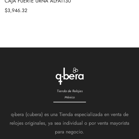
CAJA FUERTE URNA ALFATT30
$
3,946.32
Tienda de Relojes
México
q-bera (cubera) es una Tienda especializada en venta de
relojes originales, ya sea individual o por venta mayorista
para negocio.