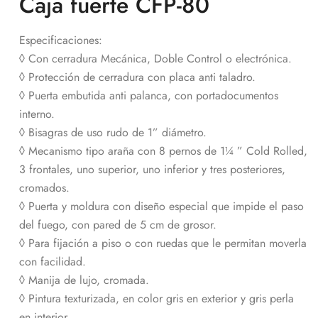
Caja fuerte CFP-80
Especificaciones:
◊ Con cerradura Mecánica, Doble Control o electrónica.
◊ Protección de cerradura con placa anti taladro.
◊ Puerta embutida anti palanca, con portadocumentos
interno.
◊ Bisagras de uso rudo de 1” diámetro.
◊ Mecanismo tipo araña con 8 pernos de 1¼ ” Cold Rolled,
3 frontales, uno superior, uno inferior y tres posteriores,
cromados.
◊ Puerta y moldura con diseño especial que impide el paso
del fuego, con pared de 5 cm de grosor.
◊ Para fijación a piso o con ruedas que le permitan moverla
con facilidad.
◊ Manija de lujo, cromada.
◊ Pintura texturizada, en color gris en exterior y gris perla
en interior.