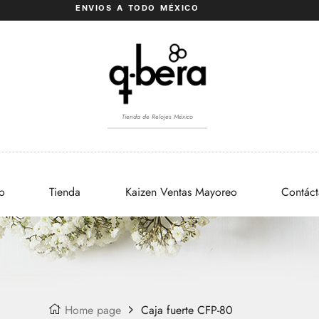
ENVIOS A TODO MÉXICO
Tienda de Relojes México
io
Tienda
Kaizen Ventas Mayoreo
Contác
Home page
Caja fuerte CFP-80