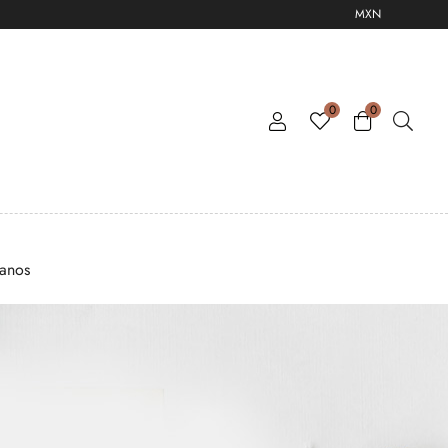
MXN
0
0
tanos