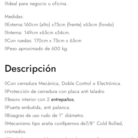
◊Ideal para negocio u oficina.
Medidas:
◊Externa:160cm (alto) x75cm (frente) x65cm (fondo)
◊Interna: 149cm x65cm x54cm.
◊Con ruedas: 170cm x 75cm x 65cm
◊Peso aproximado de 600 kg.
Descripción
◊Con cerradura Mecánica, Doble Control o Electrónica.
◊Protección de cerradura con placa anti taladro
◊Tesoro interior con 2
entrepaños
.
◊Puerta embutida, anti palanca.
◊Bisagras de uso rudo de 1” diámetro.
◊Mecanismo tipo araña con8pernos de7/8” Cold Rolled,
cromados.