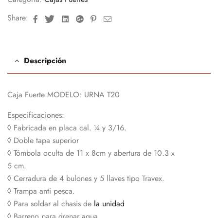
Facebook
Twitter
Linkedin
Google+
Pinterest
Email
Share:
Descripción
Caja Fuerte MODELO: URNA T20
Especificaciones:
◊ Fabricada en placa cal. ¼ y 3/16.
◊ Doble tapa superior
◊ Tómbola oculta de 11 x 8cm y abertura de 10.3 x
5 cm.
◊ Cerradura de 4 bulones y 5 llaves tipo Travex.
◊ Trampa anti pesca.
◊ Para soldar al chasis de
la unidad
◊ Barreno para drenar agua.