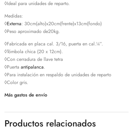
◊Ideal para unidades de reparto.
Medidas:
◊
Externa
: 30cm(alto)x20cm(frente)x13cm(fondo)
◊Peso aproximado de20kg.
◊Fabricada en placa cal. 3/16, puerta en cal.¼”.
◊Tómbola chica (20 x 12cm).
◊Con cerradura de llave tetra
◊Puerta
antipalanca
.
◊Para instalación en respaldo de unidades de reparto
◊Color gris.
Más gastos de envío
Productos relacionados