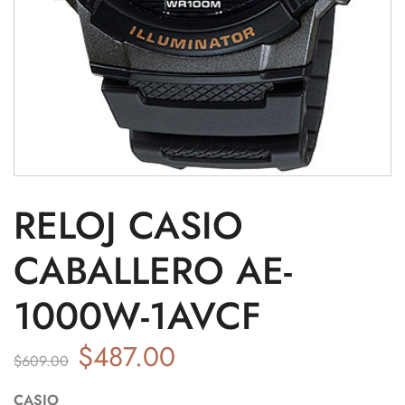
RELOJ CASIO
CABALLERO AE-
1000W-1AVCF
$
487.00
$
609.00
CASIO