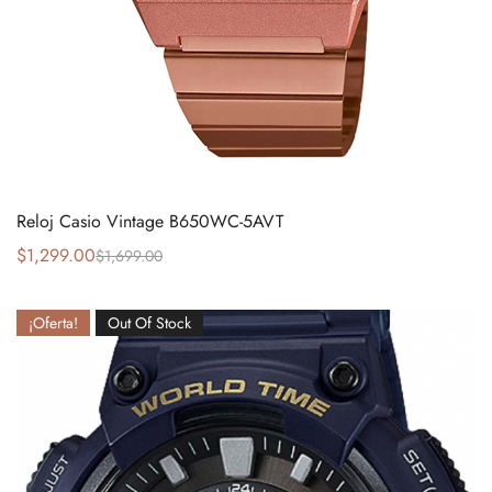
Reloj Casio Vintage B650WC-5AVT
$
1,299.00
$
1,699.00
¡Oferta!
Out Of Stock