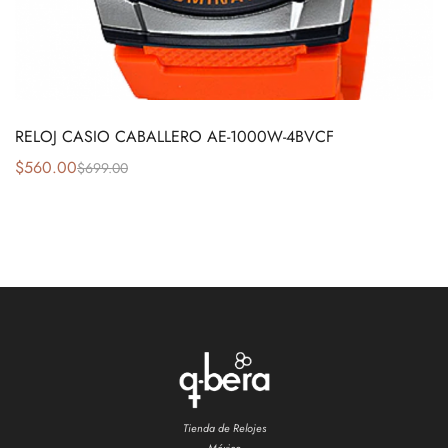
RELOJ CASIO CABALLERO AE-1000W-4BVCF
$
560.00
$
699.00
Tienda de Relojes
México