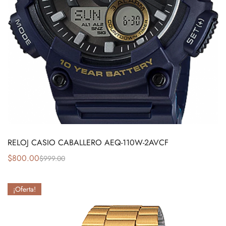
RELOJ CASIO CABALLERO AEQ-110W-2AVCF
$
800.00
$
999.00
¡Oferta!