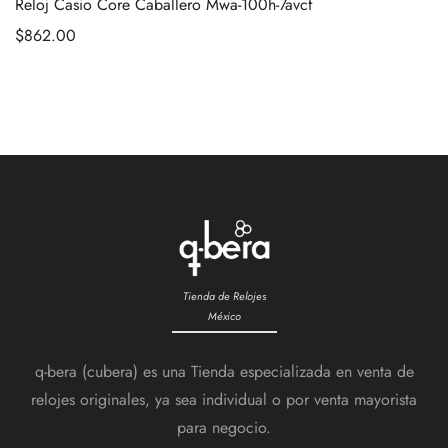
Reloj Casio Core Caballero Mwa-100h-7avcf
$
862.00
Tienda de Relojes
México
q-bera (cubera) es una Tienda especializada en venta de
relojes originales, ya sea individual o por venta mayorista
para negocio.