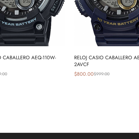
O CABALLERO AEQ-110W-
RELOJ CASIO CABALLERO A
2AVCF
$
800.00
9.00
$
999.00