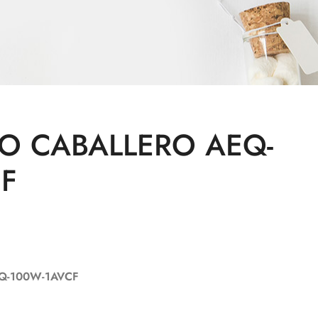
IO CABALLERO AEQ-
F
Q-100W-1AVCF