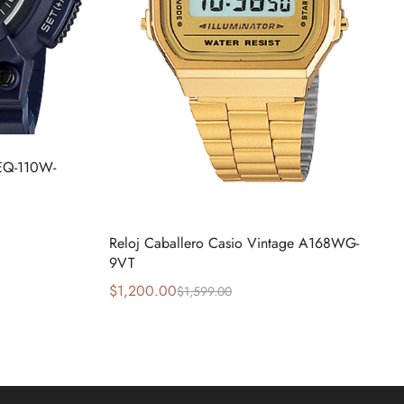
EQ-110W-
Reloj Caballero Casio Vintage A168WG-
9VT
$
1,200.00
$
1,599.00