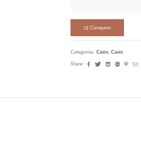
Comparar
Categorías:
Casio
,
Casio
Facebook
Twitter
Linkedin
Google+
Pinte
E
Share: