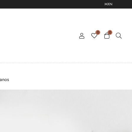
MXN
0
0
tanos