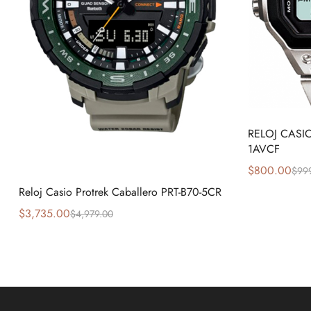
RELOJ CASI
1AVCF
$
800.00
$
99
Reloj Casio Protrek Caballero PRT-B70-5CR
$
3,735.00
$
4,979.00