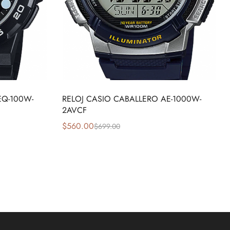
EQ-100W-
RELOJ CASIO CABALLERO AE-1000W-
2AVCF
$
560.00
$
699.00