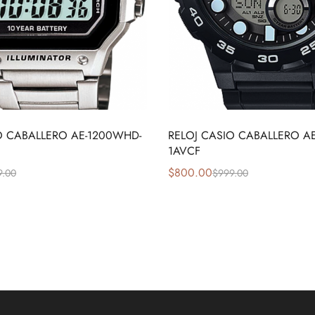
O CABALLERO AE-1200WHD-
RELOJ CASIO CABALLERO A
1AVCF
$
800.00
9.00
$
999.00