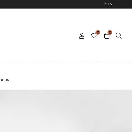
MXN
0
0
tanos