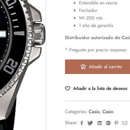
Extensible en resina
Fechador
Wr 200 mts
1 año de garantía
Distribuidor autorizado de Cas
* Pregunte por precio mayoreo
Añadir al carrito
Añadir a la lista de deseos
Categorías:
Casio
,
Casio
Facebook
Twitter
Linkedin
Google+
Pinte
E
Share: