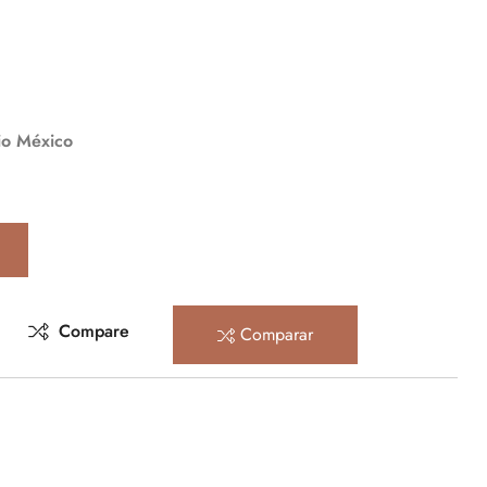
io México
Compare
Comparar
rest
mail