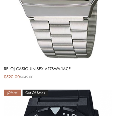
RELOJ CASIO UNISEX A178WA-1ACF
$
520.00
$
649.00
¡Oferta!
Out Of Stock