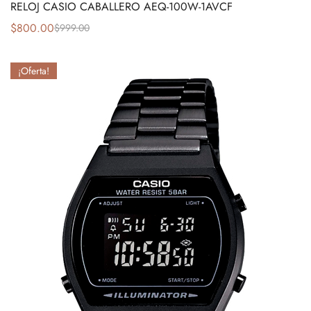
RELOJ CASIO CABALLERO AEQ-100W-1AVCF
$
800.00
$
999.00
¡Oferta!