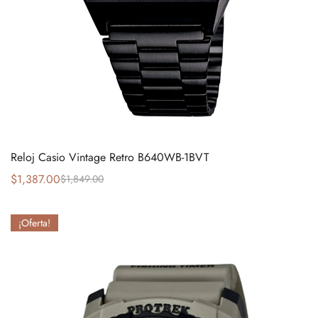
Reloj Casio Vintage Retro B640WB-1BVT
$
1,387.00
$
1,849.00
¡Oferta!