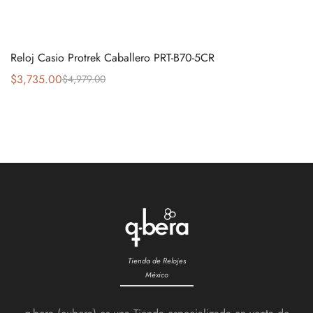
Reloj Casio Protrek Caballero PRT-B70-5CR
$
3,735.00
$
4,979.00
Tienda de Relojes
México