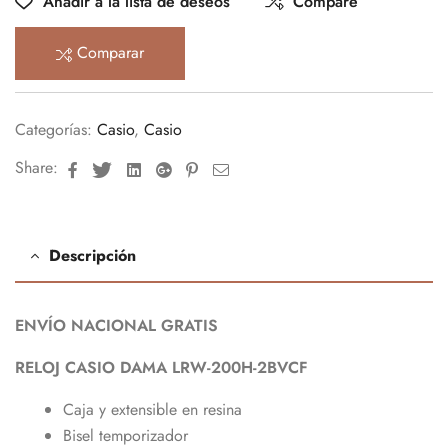
Añadir a la lista de deseos
Compare
Comparar
Categorías:
Casio
,
Casio
Facebook
Twitter
Linkedin
Google+
Pinterest
Email
Share:
Descripción
ENVÍO NACIONAL GRATIS
RELOJ CASIO DAMA LRW-200H-2BVCF
Caja y extensible en resina
Bisel temporizador