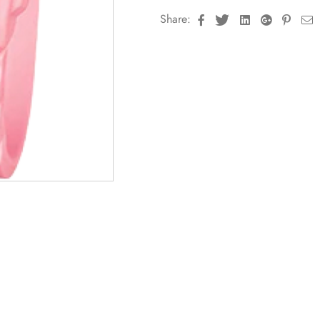
Facebook
Twitter
Linkedin
Google+
Pinte
E
Share: