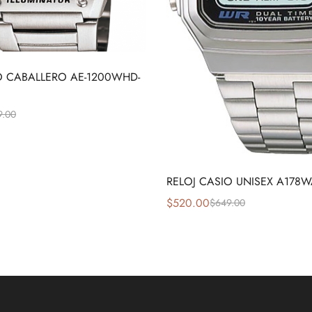
O CABALLERO AE-1200WHD-
9.00
RELOJ CASIO UNISEX A178W
$
520.00
$
649.00