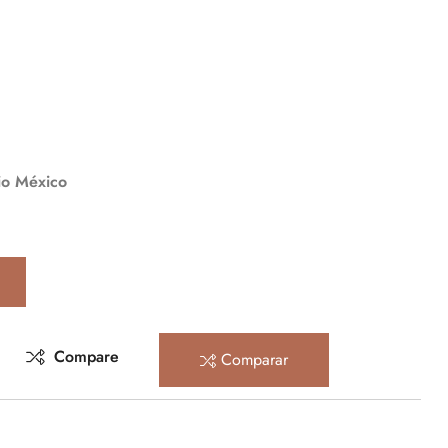
io México
Compare
Comparar