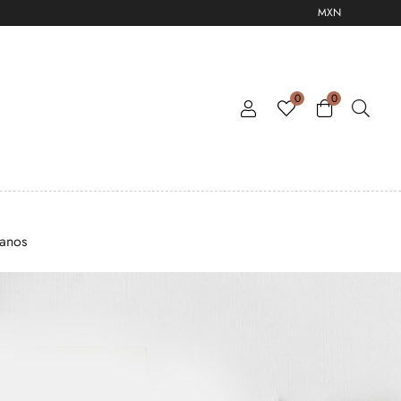
MXN
0
0
tanos