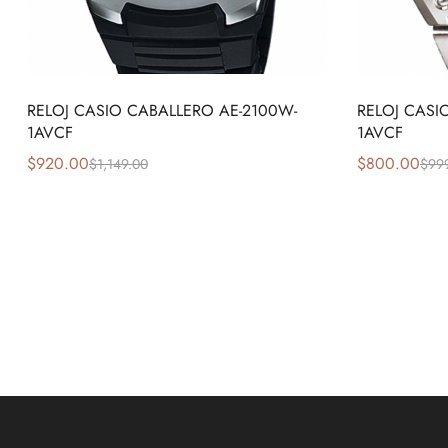
RELOJ CASIO CABALLERO AE-2100W-
RELOJ CASI
1AVCF
1AVCF
$
920.00
$
800.00
$
1,149.00
$
99