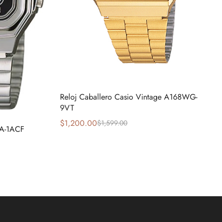
Reloj Caballero Casio Vintage A168WG-
9VT
$
1,200.00
$
1,599.00
A-1ACF