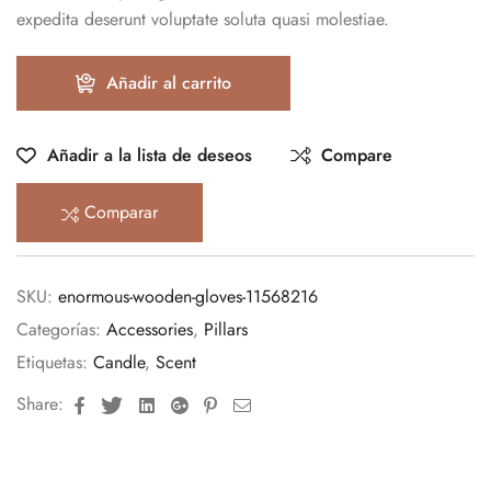
expedita deserunt voluptate soluta quasi molestiae.
Añadir al carrito
Añadir a la lista de deseos
Compare
Comparar
SKU:
enormous-wooden-gloves-11568216
Categorías:
Accessories
,
Pillars
Etiquetas:
Candle
,
Scent
Facebook
Twitter
Linkedin
Google+
Pinterest
Email
Share: