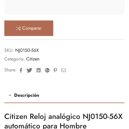
Comparar
SKU:
NJ0150-56X
Categoría:
Citizen
Facebook
Twitter
Linkedin
Google+
Pinterest
Email
Share:
Descripción
Citizen Reloj analógico NJ0150-56X
automático para Hombre