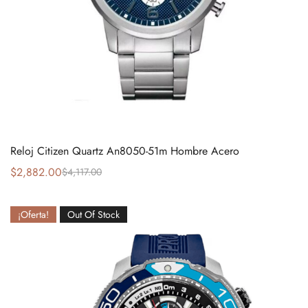
Reloj Citizen Quartz An8050-51m Hombre Acero
$
2,882.00
$
4,117.00
¡Oferta!
Out Of Stock