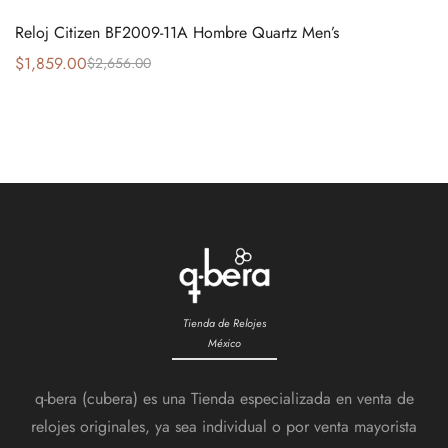
Reloj Citizen BF2009-11A Hombre Quartz Men’s
$
1,859.00
$
2,656.00
Tienda de Relojes
México
q-bera (cubera) es una Tienda especializada en venta de
relojes originales, ya sea individual o por venta mayorista