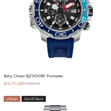
Reloj Citizen BJ2169-08E Promaster
$
13,711.00
$
19,588.00
¡Oferta!
Out Of Stock