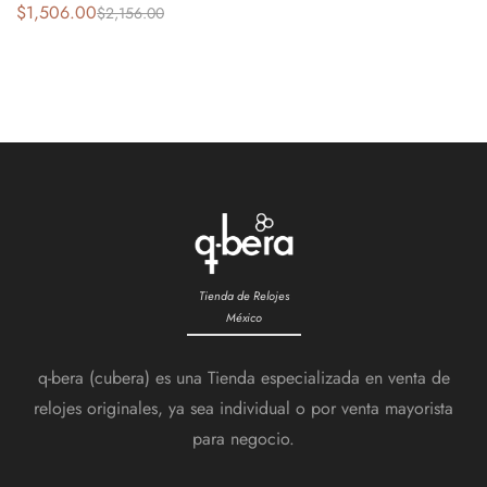
$
1,506.00
$
2,156.00
Tienda de Relojes
México
q-bera (cubera) es una Tienda especializada en venta de
relojes originales, ya sea individual o por venta mayorista
para negocio.