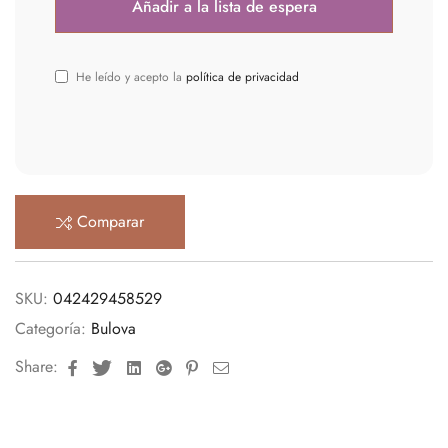
He leído y acepto la
política de privacidad
Comparar
SKU:
042429458529
Categoría:
Bulova
Facebook
Twitter
Linkedin
Google+
Pinterest
Email
Share: